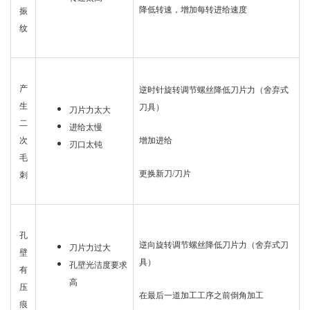
降低转速，增加每转进给速度
振
纹
产
逆时针旋转调节螺丝降低刀片力（舍弃式
生
刀具）
刀片力太大
二
进给太慢
增加进给
次
刃口太钝
毛
更换新刀/刀片
刺
孔
逆向旋转调节螺丝降低刀片力（舍弃式刀
刀片力过大
壁
具）
孔壁光洁度要求
有
高
压
在最后一道加工工序之前倒角加工
痕