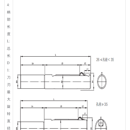
4:
柄
部
长
度
L:
总
长
D
1:
刀
刃
最
大
旋
转
直
径