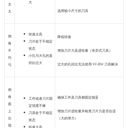
大
太
选用较小尺寸的刀具
大
转速太高
倒
降低转速
刀片处于不稳定
角
状态
增加刀片力及进给量（舍弃式刀具）
不
小孔与大孔的直
均
径比过大
过大的孔径比无法使用 SV-BW 刀具解决
匀
倒
角
确保工件及刀具都固定稳妥
工件或者刀片固
面
定强度不够
增加刀片进给量并检查刀片力是否合适
上
刀具处于不稳定
（大的弹力）
出
状态
现
转速太高