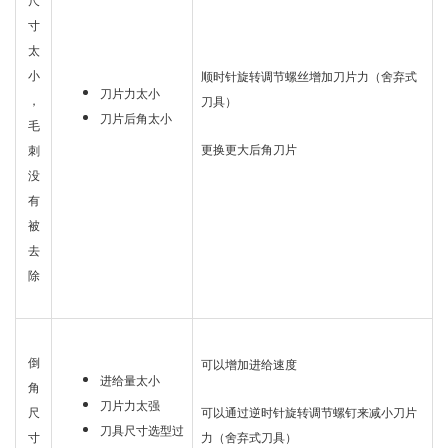
尺
寸
太
小
顺时针旋转调节螺丝增加刀片力（舍弃式
刀片力太小
，
刀具）
刀片后角太小
毛
更换更大后角刀片
刺
没
有
被
去
除
倒
可以增加进给速度
进给量太小
角
刀片力太强
可以通过逆时针旋转调节螺钉来减小刀片
尺
刀具尺寸选型过
力（舍弃式刀具）
寸