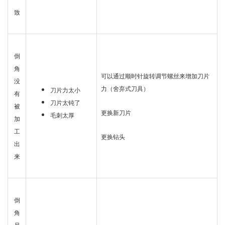
一
致
倒
角
可以通过顺时针旋转调节螺丝来增加刀片
没
力（舍弃式刀具）
刀片力太小
有
刀片太钝了
被
更换新刀片
毛刺太厚
加
工
更换钻头
出
来
倒
角