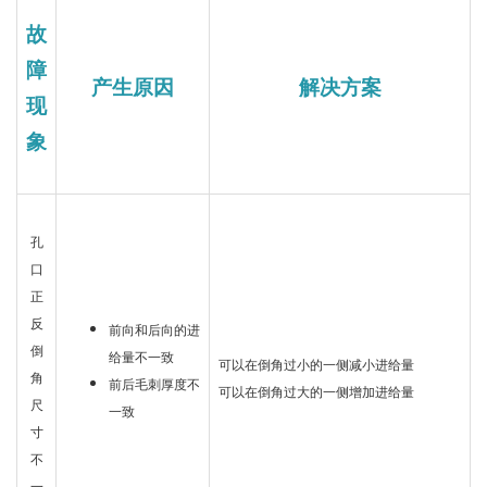
故
障
产生原因
解决方案
现
象
孔
口
正
反
前向和后向的进
倒
给量不一致
可以在倒角过小的一侧减小进给量
角
前后毛刺厚度不
可以在倒角过大的一侧增加进给量
尺
一致
寸
不