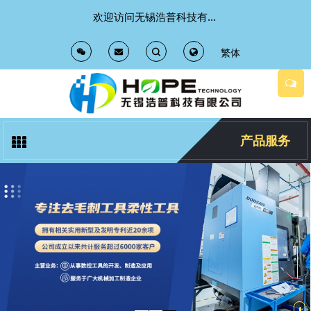
欢迎访问无锡浩普科技有限公司 官方网站
繁体
T
T
o
o
g
g
产品服务
g
g
l
l
e
e
S
S
e
e