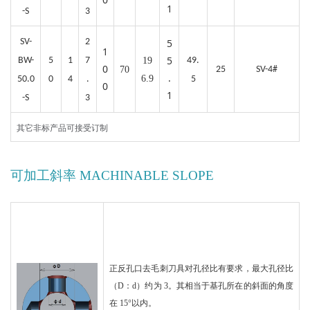
1
-S
3
SV-
2
5
1
5
BW-
5
1
7
19
49.
0
70
25
SV-4#
.
6.9
50.0
0
4
.
5
0
1
-S
3
其它非标产品可接受订制
可加工斜率 MACHINABLE SLOPE
正反孔口去毛刺刀具对孔径比有要求，最大孔径比
（D：d）约为 3。其相当于基孔所在的斜面的角度
在 15°以内。