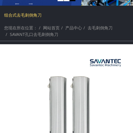
a
a
组合式去毛刺倒角刀
r
r
您现在所在位置：
网站首页
产品中心
去毛刺倒角刀
SAVANT孔口去毛刺倒角刀
c
c
h
h