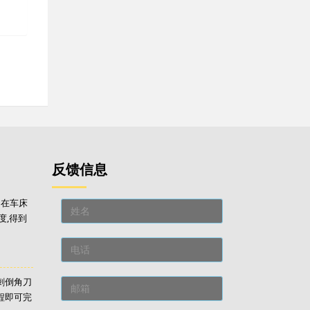
反馈信息
刀在车床
度,得到
毛刺倒角刀
程即可完