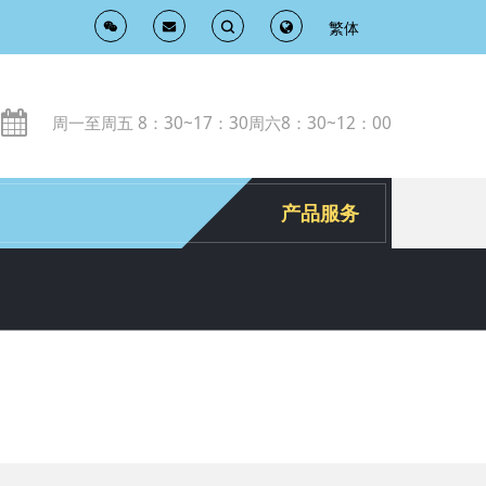
繁体
T
T
o
o
周一至周五 8：30~17：30周六8：30~12：00
g
g
g
g
产品服务
l
l
e
e
S
S
e
e
a
a