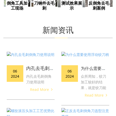
倒角工具加
刀钢件去毛
测试效果展
反倒角去毛
工现场
刺
示
刺案例
正反去毛刺倒
整体式孔口去
本次正反去毛
为螺纹底孔倒
角工具反向加
毛刺倒角刀-
刺倒角测试主
角去毛刺，倒
工效果理想！
钢件去毛刺
要是想给大家
角单边大小必
新闻资讯
一个加工过程
须要大于螺
中的去毛刺倒
距，才能使得
角的直观感
攻丝后无二次
受。没有使用
毛刺产生。比
任何机械设
如M10的螺纹
备，纯手工旋
底孔倒角大小
转去毛刺倒
必须大于
内孔去毛刺倒角刀使用说明
为什么需要使用浮动铰刀柄
角。
1.5mm 。
06
06
2024
内孔去毛刺倒角
2024
众所周知，铰刀
刀使用说明
加工较好的结
果，就是铰刀能
Read More
Read More