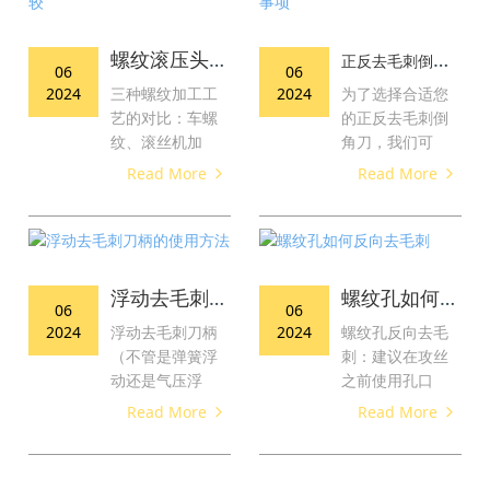
螺纹滚压头加工工艺优势比较
正
反去毛刺倒角刀选型注意事项
06
06
2024
三种螺纹加工工
2024
为了选择合适您
艺的对比：车螺
的正反去毛刺倒
纹、滚丝机加
角刀，我们可
Read More
Read More
浮动去毛刺刀柄的使用方法
螺纹孔如何反向去毛刺
06
06
2024
浮动去毛刺刀柄
2024
螺纹孔反向去毛
（不管是弹簧浮
刺：建议在攻丝
动还是气压浮
之前使用孔口
Read More
Read More