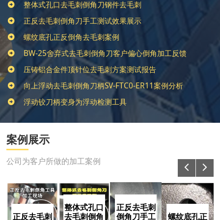
整体式孔口去毛刺倒角刀钢件去毛刺
正反去毛刺倒角刀手工测试效果展示
螺纹底孔正反倒角去毛刺案例
BW-25舍弃式去毛刺倒角刀客户偏心倒角加工反馈
压铸铝合金件顶针位去毛刺方案测试报告
向上浮动去毛刺倒角刀柄SV-FTC0-ER11案例分析
浮动铰刀柄变身为浮动检测工具
案例展示
公司为客户所做的加工案例
整体式孔口
正反去毛刺
正反去毛刺
去毛刺倒角
倒角刀手工
螺纹底孔正