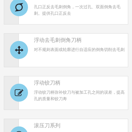
孔口正反去毛刺倒角，一次过孔、双面倒角去毛
a
a
刺。提供孔口正反去
r
r
浮动去毛刺倒角刀柄
c
c
对不规则表面或轮廓进行自适应的倒角切削去毛刺
h
h
浮动铰刀柄
浮动铰刀柄弥补铰刀与被加工孔之间的误差，提高
孔的质量和铰刀寿
滚压刀系列