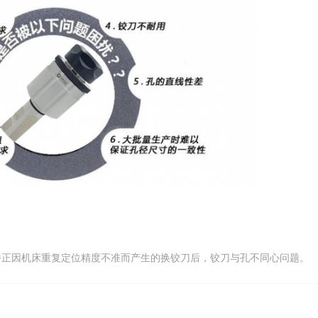
矫正因机床重复定位精度不准而产生的换铰刀后，铰刀与孔不同心问题。