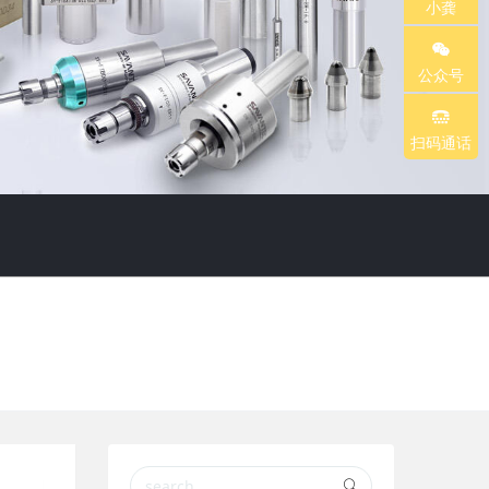
小龚
r
r
公众号
c
c
扫码通话
h
h