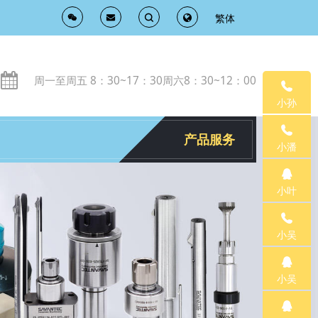
繁体
T
T
o
o
周一至周五 8：30~17：30周六8：30~12：00
g
g
小孙
g
g
产品服务
小潘
l
l
小叶
e
e
小吴
S
S
e
e
小吴
a
a