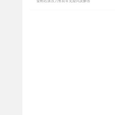
舍弃式内冷钻头要不要钻底孔？
2020-06-03
U钻，深孔大钻头，铲钻
3606
U钻、铲钻、内冷深孔大钻头要不要钻底孔？